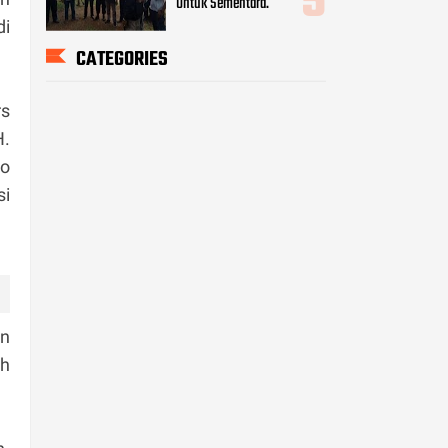
Untuk Sementara.
di
CATEGORIES
rs
H.
ro
si
an
ah