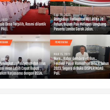
AUG 20, 2023
Rangkaian Peringatan HUT RI Ke 78
, 2023
ala Desa Terpilih, Resmi dilantik
Tahun, Bupati Pali Melepas Langsung
 PALI.
Peserta Lomba Gerak Jalan.
INTAHAN
PEMERINTAH
MAR 15, 2023
Hore... Kabar Gembira ya Bun...
, 2023
Peningkatan Pelayanan dan Arus
Festival Pasar Ramadhan 1444 H Tahun
asi Akan Lebih Cepat Bupati
2023, Segera di Buka DISPERINDAG
Teken Kerjasama dengan BSSN.
Pali.