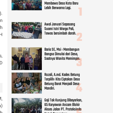
Membawa Desa Kota Baru
Lebih Berwarna Lagi.
).
an
Awal Januari Sepasang
ah
Suami Istri Warga Pali,
Tewas bersimbah darah.
 H
Baria SE, Msi : Membangun
Bangsa Dimulai dari Desa,
s,
Saatnya Wanita Memimpin.
MD
Rozali, A.md. Kades Betung
Terpilih: Kita Ciptakan Desa
Betung Barat Menjadi Desa
Mandiri.
M,
Gaji Tak Kunjung Dibayarkan,
65 Karyawan Ancam Blokir
a)
Akses Jalan PT. Proteksindo
ah