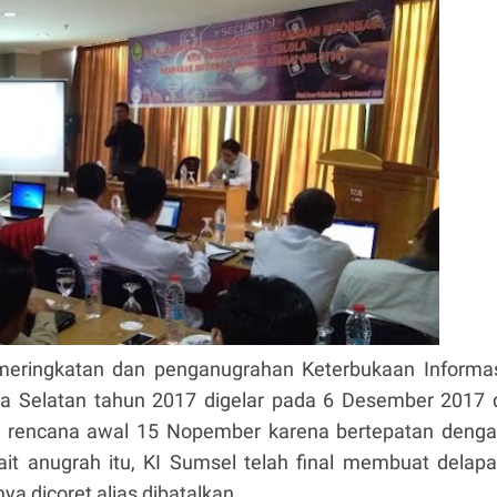
eringkatan dan penganugrahan Keterbukaan Informa
era Selatan tahun 2017 digelar pada 6 Desember 2017 
ri rencana awal 15 Nopember karena bertepatan deng
kait anugrah itu, KI Sumsel telah final membuat delap
nya dicoret alias dibatalkan.