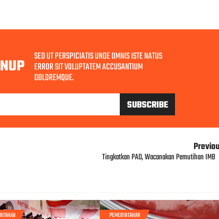
SED UT PERSPICIATIS UNDE OMNIS ISTE NATUS
GNUP
ERROR SIT VOLUPTATEM ACCUSANTIUM
DOLOREMQUE.
Previo
Tingkatkan PAD, Wacanakan Pemutihan IMB
INTAHAN
PEMERINTAHAN