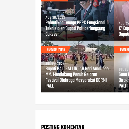
AUG 30, 2023
Pelantikan Tenaga PPPK Fungsional
AUG 25
Teknis oleh Bupati Pali berlangsung
17 Kep
Sukses.
Bupati
PEMERINTAHAN
PEMER
JUL 28, 2023
Bupati PALI PALI Dr,Ir,H Heri Amalindo
JUL 26
MM. Mendukung Penuh Gelaran
Guna 
Festival Olahraga Masyarakat KORMI
Birokr
PALI.
PALI 
POSTING KOMENTAR