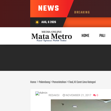
NEWS
BREAKING
AUG, 6 2026
wb_sunny
HOME
PALI
Home
Palembang
Pemerintahan
Final, KI Coret Lima Kategori
REDAKSI
NOVEMBER 21, 2017
0