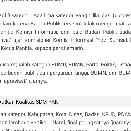
adi 8 kategori. Ada lima kategori yang dilikuidasi (dicoret
a lain karena Badan Publik tersebut tidak mengembalik
panitia Komisi Informasi, ada pula Badan Publik sud
ya,” ujar Komisioner Komisi Informasi Prov. Sumsel,
Ketua Panitia, kepada pers kemarin.
(dicoret) ialah kategori BUMD, BUMN, Partai Politik, Orma
pa badan publik dari perguruan tinggi, BUMN, dan BU
 apresiasi,” ujarnya.
katkan Kualitas SDM PKK
 ialah kategori Kabupaten, Kota, Dinas, Badan, KPUD, PDA
an lembaga vertikal. “Nanti, final peringkatnya (juarany
hir Nopember ini. Tapi daftar nominasi calon juara sud