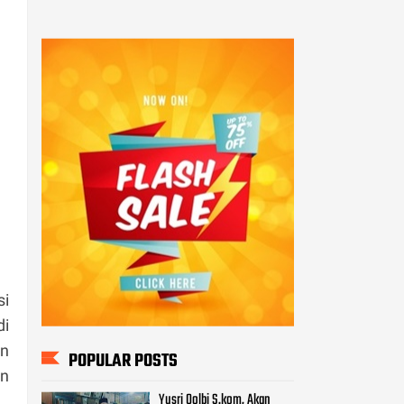
si
di
an
POPULAR POSTS
an
Yusri Qolbi S.kom, Akan