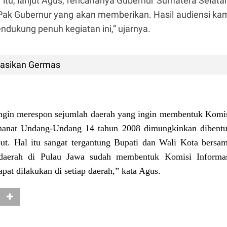
tu, lanjut Agus, rencananya Gubernur Sumatera Selata
n Pak Gubernur yang akan memberikan. Hasil audiensi ka
ndukung penuh kegiatan ini,” ujarnya.
sasikan Germas
ingin merespon sejumlah daerah yang ingin membentuk Komi
manat Undang-Undang 14 tahun 2008 dimungkinkan dibent
ut. Hal itu sangat tergantung Bupati dan Wali Kota bersa
daerah di Pulau Jawa sudah membentuk Komisi Informa
pat dilakukan di setiap daerah,” kata Agus.