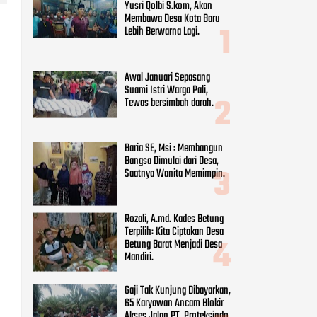
Yusri Qolbi S.kom, Akan
Membawa Desa Kota Baru
Lebih Berwarna Lagi.
Awal Januari Sepasang
Suami Istri Warga Pali,
Tewas bersimbah darah.
Baria SE, Msi : Membangun
Bangsa Dimulai dari Desa,
Saatnya Wanita Memimpin.
Rozali, A.md. Kades Betung
Terpilih: Kita Ciptakan Desa
Betung Barat Menjadi Desa
Mandiri.
Gaji Tak Kunjung Dibayarkan,
65 Karyawan Ancam Blokir
Akses Jalan PT. Proteksindo