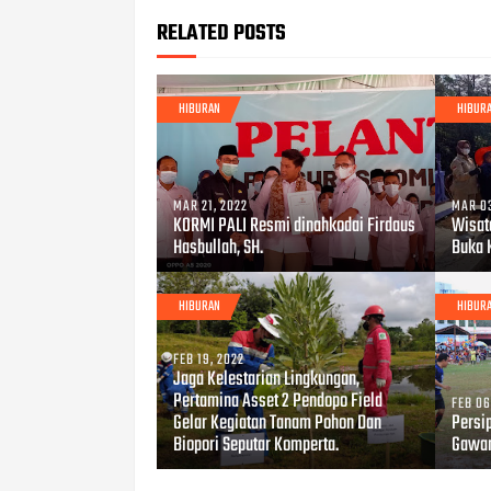
RELATED POSTS
HIBURAN
HIBUR
MAR 21, 2022
MAR 03
KORMI PALI Resmi dinahkodai Firdaus
Wisat
Hasbullah, SH.
Buka 
HIBURAN
HIBUR
FEB 19, 2022
Jaga Kelestarian Lingkungan,
Pertamina Asset 2 Pendopo Field
FEB 06
Gelar Kegiatan Tanam Pohon Dan
Persip
Biopori Seputar Komperta.
Gawan