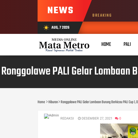
NEWS
BREAKING
AUG, 7 2026
wb_sunny
HOME
PALI
Ronggolawe PALI Gelar Lombaan Bur
Home
Hiburan
Ronggolawe PALI Gelar Lombaan Burung Berkicau PALI Cup 1, Dii
REDAKSI
DESEMBER 27, 2021
0