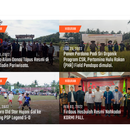
AN
HIBURAN
FEB 25, 2022
Panen Perdana Padi Sri Organik
, 2022
a Alam Danau Tapus Resmi di
Program CSR, Pertamina Hulu Rokan
Kadin Pariwisata.
(PHR) Field Pendopo dimulai.
AN
HIBURAN
, 2022
FEB 02, 2022
ra Old Star Hujani Gol ke
Firdaus Hasbulah Resmi Nahkodai
g PSP Legend 5-0
KORMI PALI.