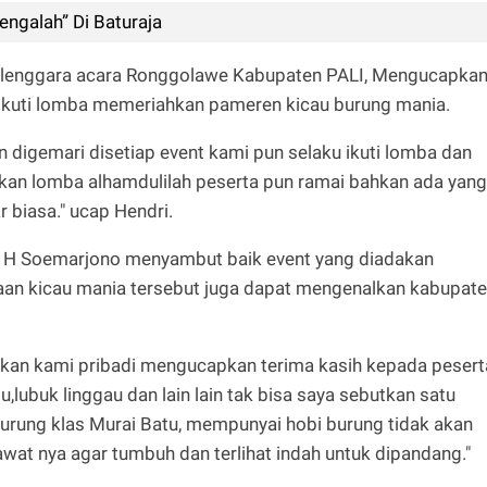
engalah” Di Baturaja
yelenggara acara Ronggolawe Kabupaten PALI, Mengucapka
 ikuti lomba memeriahkan pameren kicau burung mania.
n digemari disetiap event kami pun selaku ikuti lomba dan
kan lomba alhamdulilah peserta pun ramai bahkan ada yang
r biasa." ucap Hendri.
rs H Soemarjono menyambut baik event yang diadakan
aan kicau mania tersebut juga dapat mengenalkan kabupat
 bahkan kami pribadi mengucapkan terima kasih kepada pesert
u,lubuk linggau dan lain lain tak bisa saya sebutkan satu
 burung klas Murai Batu, mempunyai hobi burung tidak akan
at nya agar tumbuh dan terlihat indah untuk dipandang."