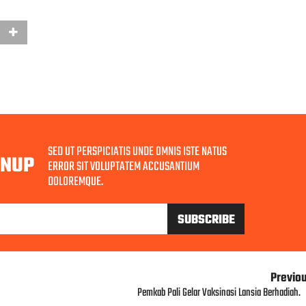
SED UT PERSPICIATIS UNDE OMNIS ISTE NATUS
GNUP
ERROR SIT VOLUPTATEM ACCUSANTIUM
DOLOREMQUE.
Previo
Pemkab Pali Gelar Vaksinasi Lansia Berhadiah.