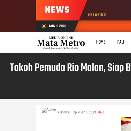
NEWS
BREAKING
AUG, 9 2026
wb_sunny
HOME
PALI
Tokoh Pemuda Rio Malan, Siap Be
REDAKSI
MEI 14, 2023
0