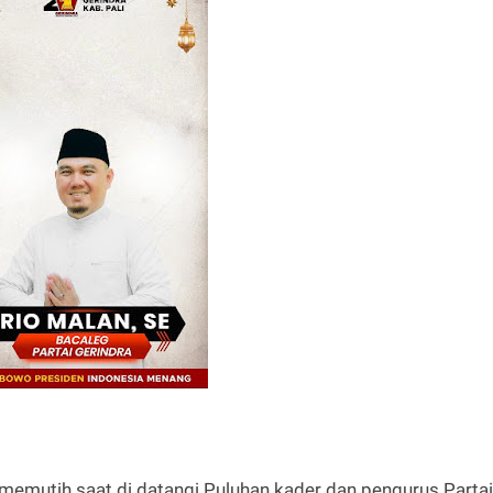
memutih saat di datangi Puluhan kader dan pengurus Partai