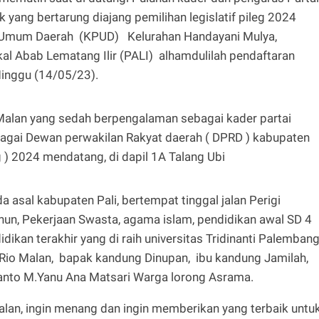
k yang bertarung diajang pemilihan legislatif pileg 2024
n Umum Daerah (KPUD) Kelurahan Handayani Mulya,
l Abab Lematang Ilir (PALI) alhamdulilah pendaftaran
Minggu (14/05/23).
Malan yang sedah berpengalaman sebagai kader partai
ebagai Dewan perwakilan Rakyat daerah ( DPRD ) kabupaten
g ) 2024 mendatang, di dapil 1A Talang Ubi
a asal kabupaten Pali, bertempat tinggal jalan Perigi
hun, Pekerjaan Swasta, agama islam, pendidikan awal SD 4
idikan terakhir yang di raih universitas Tridinanti Palemban
a Rio Malan, bapak kandung Dinupan, ibu kandung Jamilah,
i Yanto M.Yanu Ana Matsari Warga lorong Asrama.
 malan, ingin menang dan ingin memberikan yang terbaik untu