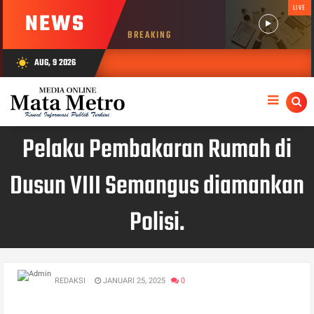
LIVE
NEWS
BREAKING
AUG, 9 2026
wb_sunny
Pelaku Pembakaran Rumah di
Dusun VIII Semangus diamankan
Polisi.
REDAKSI
JANUARI 25, 2025
0