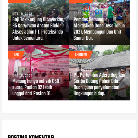
OCT 18, 2021
SEPT 24, 2021
Gaji Tak Kunjung Dibayarkan,
Pemdes Semangus,
65 Karyawan Ancam Blokir
Alokasikan Dana Desa Tahun
Akses Jalan PT. Proteksindo
2021, Membangun Dua Unit
Untuk Sementara.
Sumur Bor.
PALI
EKONOMI
DEC 14, 2020
PT. Pertamina Adera Bagikan
DEC 16, 2020
Menang hanya selisih 658
Seribu Batang Pohon Bibit
suara, Paslon 02 lebih
Buah, guna penyelamatan
unggul dari Paslon 01.
lingkungan hidup.
POSTING KOMENTAR