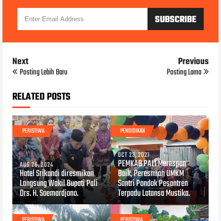
Next
Previous
Posting Lebih Baru
Posting Lama
RELATED POSTS
PERISTIWA
PENDIDIKAN
OCT 23, 2021
PEMKAB PALI Merespon
AUG 26, 2024
Hotel Srikandi diresmikan
Baik, Peresmian UMKM
Langsung Wakil Bupati Pali
Santri Pondok Pesantren
Drs. H. Soemardjono.
Terpadu Latansa Mustika.
PERISTIWA
PERISTIWA