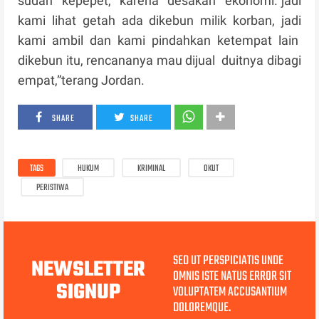
sudah kepepet, karena desakan ekonomi.”jadi
kami lihat getah ada dikebun milik korban, jadi
kami ambil dan kami pindahkan ketempat lain
dikebun itu, rencananya mau dijual duitnya dibagi
empat,”terang Jordan.
SHARE
SHARE
TAGS
HUKUM
KRIMINAL
OKUT
PERISTIWA
SED UT PERSPICIATIS UNDE
NEWSLETTER
OMNIS ISTE NATUS ERROR SIT
SIGNUP
VOLUPTATEM ACCUSANTIUM
DOLOREMQUE.