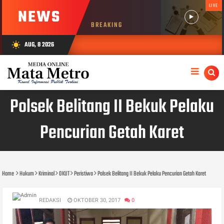
LIVE
NEWS
BREAKING
AUG, 8 2026
wb_sunny
Polsek Belitang II Bekuk Pelaku
Pencurian Getah Karet
Home
Hukum
Kriminal
OKUT
Peristiwa
Polsek Belitang II Bekuk Pelaku Pencurian Getah Karet
REDAKSI
OKTOBER 30, 2017
0