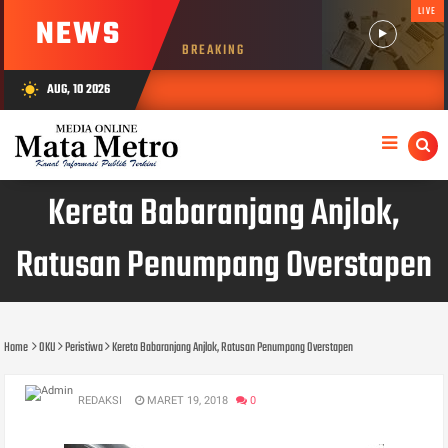
LIVE
NEWS
BREAKING
AUG, 10 2026
wb_sunny
Kereta Babaranjang Anjlok,
Ratusan Penumpang Overstapen
Home
OKU
Peristiwa
Kereta Babaranjang Anjlok, Ratusan Penumpang Overstapen
REDAKSI
MARET 19, 2018
0