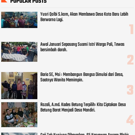
POPULAR POSTS
Yusri Qolbi S.kom, Akan Membawa Desa Kota Baru Lebih
Berwarna Lagi.
Awal Januari Sepasang Suami Istri Warga Pali, Tewas
bersimbah darah.
Baria SE, Msi : Membangun Bangsa Dimulai dari Desa,
Saatnya Wanita Memimpin.
Rozali, A.md. Kades Betung Terpilih: Kita Ciptakan Desa
Betung Barat Menjadi Desa Mandiri.