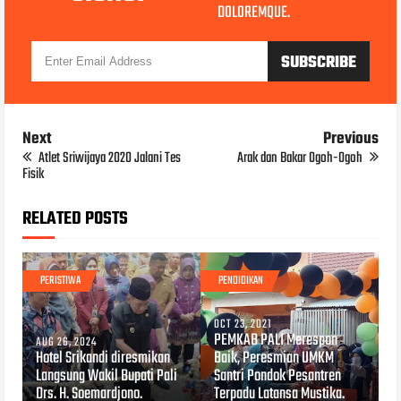
DOLOREMQUE.
Next
Previous
Atlet Sriwijaya 2020 Jalani Tes
Arak dan Bakar Ogoh-Ogoh
Fisik
RELATED POSTS
PERISTIWA
PENDIDIKAN
OCT 23, 2021
PEMKAB PALI Merespon
AUG 26, 2024
Hotel Srikandi diresmikan
Baik, Peresmian UMKM
Langsung Wakil Bupati Pali
Santri Pondok Pesantren
Drs. H. Soemardjono.
Terpadu Latansa Mustika.