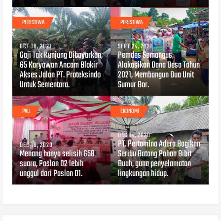
PERISTIWA
PERISTIWA
OCT 18, 2021
SEPT 24, 2021
Gaji Tak Kunjung Dibayarkan,
Pemdes Semangus,
65 Karyawan Ancam Blokir
Alokasikan Dana Desa Tahun
Akses Jalan PT. Proteksindo
2021, Membangun Dua Unit
Untuk Sementara.
Sumur Bor.
PALI
EKONOMI
DEC 14, 2020
PT. Pertamina Adera Bagikan
DEC 16, 2020
Menang hanya selisih 658
Seribu Batang Pohon Bibit
suara, Paslon 02 lebih
Buah, guna penyelamatan
unggul dari Paslon 01.
lingkungan hidup.