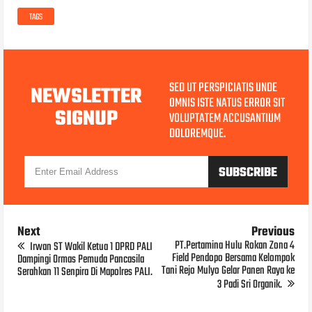
TAGS
SED UT PERSPICIATIS UNDE
NEWSLETTER
OMNIS ISTE NATUS ERROR SIT
SIGNUP
VOLUPTATEM ACCUSANTIUM
DOLOREMQUE.
Next
Previous
PT.Pertamina Hulu Rokan Zona 4
Irwan ST Wakil Ketua 1 DPRD PALI
Field Pendopo Bersama Kelompok
Dampingi Ormas Pemuda Pancasila
Tani Rejo Mulyo Gelar Panen Raya ke
Serahkan 11 Senpira Di Mapolres PALI.
3 Padi Sri Organik.