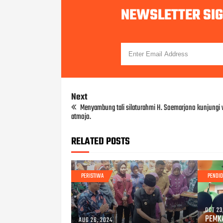
NEWSLETTER SI
Next
Menyambung tali silaturahmi H. Soemarjono kunjungi 
atmojo.
RELATED POSTS
PERISTIWA
PENDID
OCT 23
PEMKA
AUG 26, 2024