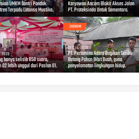
mian UMKM Santri Pondok
Karyawan Ancam Blokir Akses Jalan
tren Terpadu Latansa Mustika.
PT. Proteksindo Untuk Sementara.
EKONOMI
DEC 14, 2020
PT. Pertamina Adera Bagikan Seribu
, 2020
g hanya selisih 658 suara,
Batang Pohon Bibit Buah, guna
 02 lebih unggul dari Paslon 01.
penyelamatan lingkungan hidup.