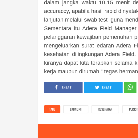
dalam jangka waktu 10-15 menit de
accuraccy, apabila hasil rapid dinyat
lanjutan melalui swab test guna menda
Sementara itu Adera Field Manager
pelanggaran kewajiban pemenuhan pro
mengeluarkan surat edaran Adera Fi
kesehatan dilingkungan Adera Field.
kiranya dapat kita terapkan selama ki
kerja maupun dirumah.” tegas herman
SHARE
SHARE
TAGS
EKONOMI
KESEHATAN
PERIS