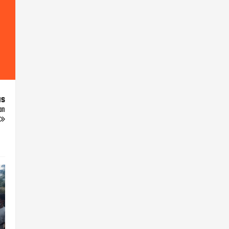
us
an