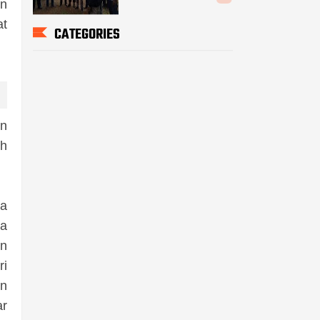
an
at
CATEGORIES
an
eh
wa
ta
an
ri
an
ar