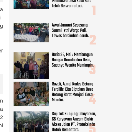
Membawa Desa Kota Baru
Lebih Berwarna Lagi.
ra
ti
Awal Januari Sepasang
ng
Suami Istri Warga Pali,
Tewas bersimbah darah.
er
Baria SE, Msi : Membangun
Bangsa Dimulai dari Desa,
Saatnya Wanita Memimpin.
Rozali, A.md. Kades Betung
Terpilih: Kita Ciptakan Desa
Betung Barat Menjadi Desa
Mandiri.
an
ya
Gaji Tak Kunjung Dibayarkan,
 2
65 Karyawan Ancam Blokir
Akses Jalan PT. Proteksindo
ol
Untuk Sementara.