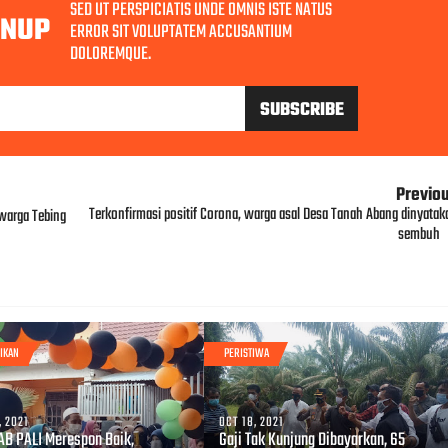
SED UT PERSPICIATIS UNDE OMNIS ISTE NATUS
GNUP
ERROR SIT VOLUPTATEM ACCUSANTIUM
DOLOREMQUE.
Previo
Terkonfirmasi positif Corona, warga asal Desa Tanah Abang dinyatak
warga Tebing
sembuh
IKAN
PERISTIWA
, 2021
OCT 18, 2021
B PALI Merespon Baik,
Gaji Tak Kunjung Dibayarkan, 65