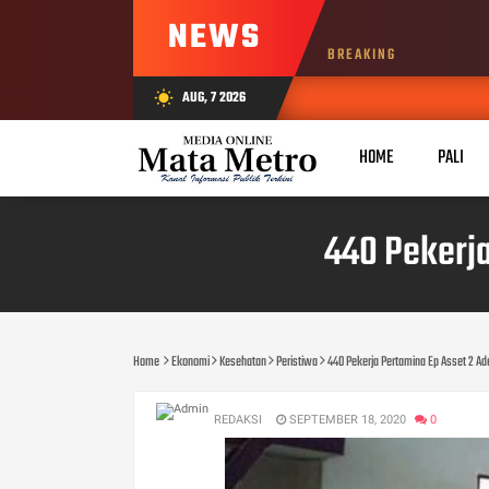
NEWS
BREAKING
AUG, 7 2026
wb_sunny
HOME
PALI
440 Pekerja
Home
Ekonomi
Kesehatan
Peristiwa
440 Pekerja Pertamina Ep Asset 2 Ade
REDAKSI
SEPTEMBER 18, 2020
0