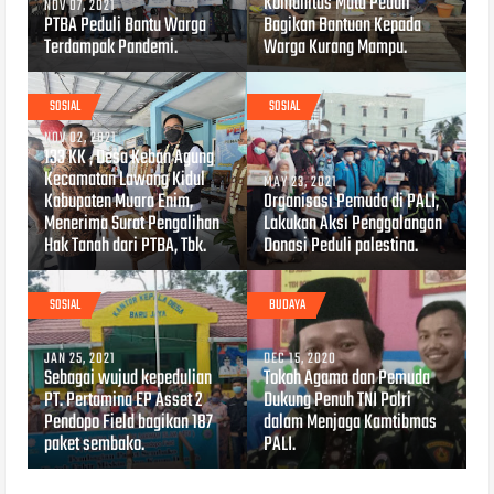
Komunitas Mata Peduli
NOV 07, 2021
PTBA Peduli Bantu Warga
Bagikan Bantuan Kepada
Terdampak Pandemi.
Warga Kurang Mampu.
SOSIAL
SOSIAL
NOV 02, 2021
133 KK , Desa Keban Agung
Kecamatan Lawang Kidul
MAY 23, 2021
Kabupaten Muara Enim,
Organisasi Pemuda di PALI,
Menerima Surat Pengalihan
Lakukan Aksi Penggalangan
Hak Tanah dari PTBA, Tbk.
Donasi Peduli palestina.
SOSIAL
BUDAYA
JAN 25, 2021
DEC 15, 2020
Sebagai wujud kepedulian
Tokoh Agama dan Pemuda
PT. Pertamina EP Asset 2
Dukung Penuh TNI Polri
Pendopo Field bagikan 187
dalam Menjaga Kamtibmas
paket sembako.
PALI.