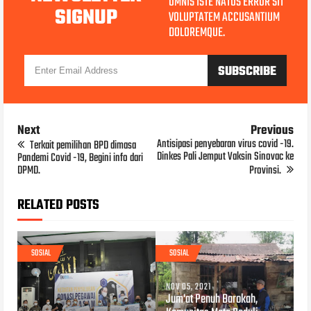
OMNIS ISTE NATUS ERROR SIT
SIGNUP
VOLUPTATEM ACCUSANTIUM
DOLOREMQUE.
Next
Previous
Antisipasi penyebaran virus covid -19.
Terkait pemilihan BPD dimasa
Dinkes Pali Jemput Vaksin Sinovac ke
Pandemi Covid -19, Begini info dari
DPMD.
Provinsi.
RELATED POSTS
SOSIAL
SOSIAL
NOV 05, 2021
Jum'at Penuh Barokah,