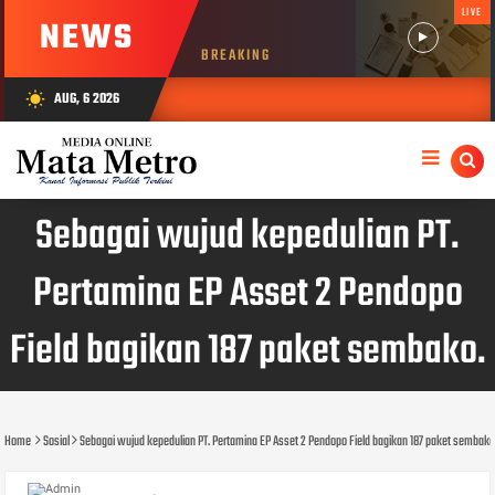
LIVE
NEWS
BREAKING
AUG, 6 2026
wb_sunny
Sebagai wujud kepedulian PT.
Pertamina EP Asset 2 Pendopo
Field bagikan 187 paket sembako.
Home
Sosial
Sebagai wujud kepedulian PT. Pertamina EP Asset 2 Pendopo Field bagikan 187 paket sembako